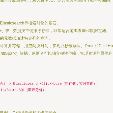
只读取相关列，极大减少I/O。结合高效的编码（如字典编码、De
sticsearch等搜索引擎的基石。
rgeTree引擎，数据按主键排序存储，非常适合范围查询和数据过滤。
的元数据加速特定列的查询。
算并存储，用空间换时间，实现亚秒级响应。Druid和ClickH
（如Spark）解耦，使两者可以独立弹性伸缩，实现资源的最优
合）-> Elasticsearch/ClickHouse（热存储，实时查询）
resto/Spark SQL（即席分析）
擅长模糊匹配、关键词筛选和多维度聚合。