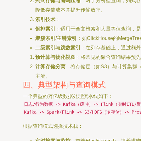
列式存储与编码压缩
：对于分析型查询，列式存储
降低存储成本并提升传输效率。
索引技术
：
倒排索引
：适用于全文检索和大量等值查询，是Ela
聚簇索引/主键索引
：如ClickHouse的Me
二级索引与跳数索引
：在列存基础上，通过额外
预计算与物化视图
：将常见的聚合查询结果预先计
计算存储分离
：将存储层（如S3）与计算集群
主流。
四、典型架构与查询模式
一个典型的万亿级数据处理流水线如下：
日志/行为数据 -> Kafka（缓冲）-> Flink（实时ETL/聚
Kafka -> Spark/Flink -> S3/HDFS（冷存储）-> P
根据查询模式选择技术栈：
实时检索与监控
：首选Elasticsearch，